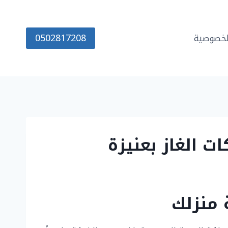
0502817208
خصوصية
 منزلك