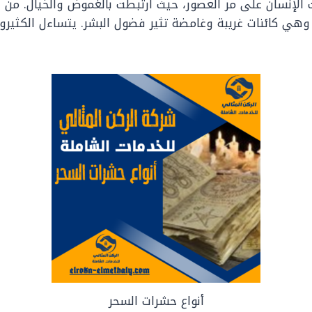
الإنسان على مر العصور، حيث ارتبطت بالغموض والخيال. من بي
وهي كائنات غريبة وغامضة تثير فضول البشر. يتساءل الكثير
أنواع حشرات السحر