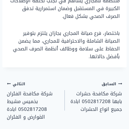
منتظمة للمجاري يساهم في تجنب تكلفة الإصلاحات
الكبيرة في المستقبل وضمان استمرارية تدفق
الصرف الصحي بشكل فعال.
باختصار، فرع صيانة المجاري بجازان يلتزم بتوفير
الصيانة الشاملة والاحترافية للمجاري، مما يضمن
الحفاظ على سلامة ووظائف أنظمة الصرف الصحي
بأفضل حالاتها.
تصفّح
السابق
التالي
شركة مكافحة حشرات
شركة مكافحة الفئران
المقالات
بابها 0502817208 ابادة
بخميس مشيط
جميع انواع الحشرات
0502817208 ابادة
القوارض و الفئران