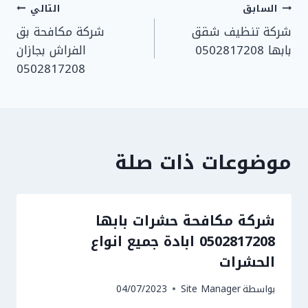
تصفّح
السابق
التالي
شركة تنظيف شقق
شركة مكافحة بق
المقالات
بابها 0502817208
الفراش بجازان
0502817208
موضوعات ذات صلة
شركة مكافحة حشرات بابها
0502817208 ابادة جميع انواع
الحشرات
بواسطة
Site Manager
04/07/2023