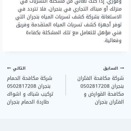
وفوري. إذا كنت تعاني من مشكلة التسربات في
منزلك أو مبناك التجاري في بنجران، فلا تتردد في
الاستعانة بشركة كشف تسربات المياه بنجران التي
توفر أجهزة كشف تسربات المياه المتقدمة وفريق
فني مؤهل للتعامل مع تلك المشكلة بكفاءة
وفعالية.
تصفّح
السابق
التالي
شركة مكافحة الفئران
شركة مكافحة الحمام
المقالات
بنجران 0502817208
بنجران 0502817208
مكافحة القوارض و
تركيب شباك و اشواك
الفئران بنجران
طاردة الحمام بنجران