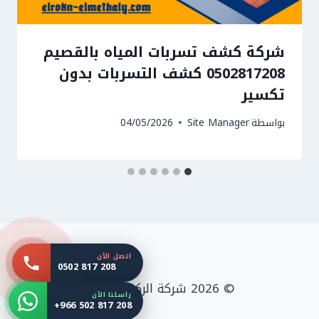
شركة كشف تسربات المياه بالقصيم
0502817208 كشف التسربات بدون
تكسير
بواسطة
Site Manager
04/05/2026
اتصل الآن
0502 817 208
© 2026 شركة الركن المثالي
راسلنا الآن
+966 502 817 208