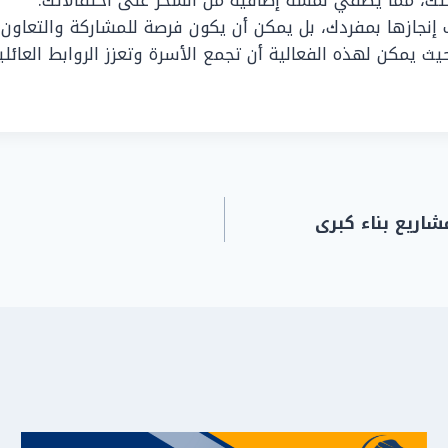
ك، مما يضفي لمسة إضافية من السحر على احتفالاتك.
جازها بمفردك، بل يمكن أن يكون فرصة للمشاركة والتعاون م
يمكن لهذه الفعالية أن تجمع الأسرة وتعزز الروابط العائلية
لبكيرية 0502817208 تنفيذ مشاريع بناء كبرى