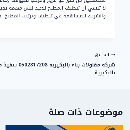
ستتمكنين من خلق جو مريح ومرحب لضيوفك وعائلت
لا تنسي أن تنظيف المطبخ للعيد ليس مهمة يجب إن
والشريك للمساهمة في تنظيف وترتيب المطبخ، حيث 
تصفّح
السابق
شركة مقاولات بناء با
المقالات
بالبكيرية
موضوعات ذات صلة