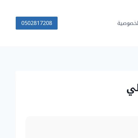
0502817208
خصوصية