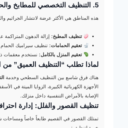
5. التنظيف التخصصي للمطابخ والحمامات (التعقيم العميق)
هذه المناطق هي الأكثر عرضة لانتشار الجراثيم وال
تنظيف المطبخ:
إزالة الدهون المتراكمة ع
تعقيم الحمامات:
تنظيف سيراميك الحمام شد
تعقيم المنزل بالكامل:
نستخدم معقمات ذات ك
لماذا تطلب “التنظيف العميق” من ا
هناك فرق شاسع بين التنظيف السطحي وخدمة
التن
الأجهزة الكهربائية الكبيرة، الزوايا الميتة في ال
الإصابة بالأمراض التنفسية داخل منزلك.
تنظيف القصور والفلل
: إدارة احترا
تمتلك القصور في القصيم طابعاً خاصاً ومساحات ش
خبرة لتنظيف: