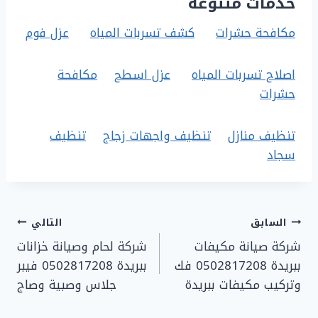
خدمات متنوعة
مكافحة حشرات
كشف تسربات المياه
عزل فوم
اصلاح تسربات المياه
عزل اسطح
مكافحة
حشرات
تنظيف منازل
تنظيف واجهات زجاج
تنظيف
سجاد
تصفّح
السابق
التالي
شركة صيانة مكيفات
شركة لحام وصيانة خزانات
المقالات
ببريدة 0502817208 فك
ببريدة 0502817208 فيبر
وتركيب مكيفات ببريدة
جلاس وصبية وصاج