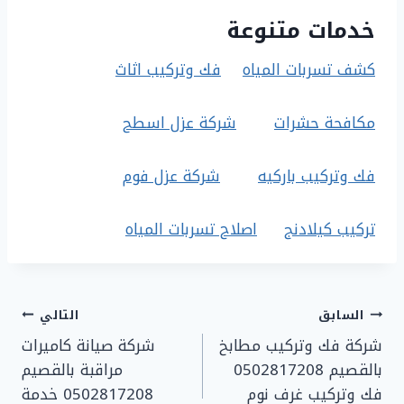
خدمات متنوعة
كشف تسربات المياه
فك وتركيب اثاث
مكافحة حشرات
شركة عزل اسطح
فك وتركيب باركيه
شركة عزل فوم
تركيب كيلادنج
اصلاح تسربات المياه
تصفّح
السابق
التالي
شركة فك وتركيب مطابخ
شركة صيانة كاميرات
المقالات
بالقصيم 0502817208
مراقبة بالقصيم
فك وتركيب غرف نوم
0502817208 خدمة