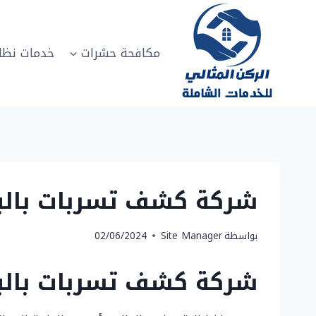
لتجاوز
لى
لمحتوى
مكافحة حشرات
خدمات نظا
شركة كشف تسربات بالبكيرية 0502817208 فحص واصلاح تس
بواسطة
Site Manager
02/06/2024
شركة كشف تسربات بالبكي