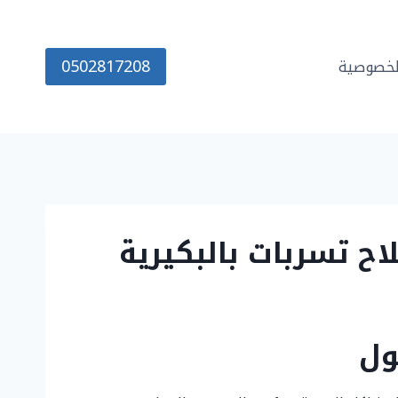
0502817208
خصوصية
ول