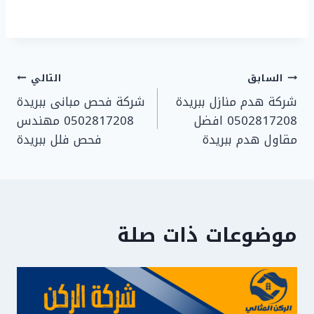
تصفّح
السابق
التالي
شركة هدم منازل ببريدة
شركة فحص مبانى ببريدة
المقالات
0502817208 افضل
0502817208 مهندس
مقاول هدم ببريدة
فحص فلل ببريدة
موضوعات ذات صلة