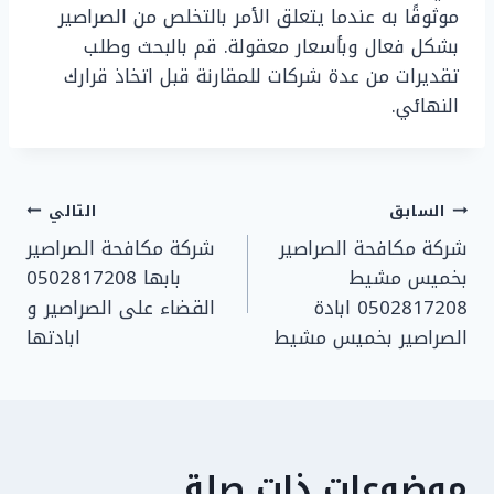
موثوقًا به عندما يتعلق الأمر بالتخلص من الصراصير
بشكل فعال وبأسعار معقولة. قم بالبحث وطلب
تقديرات من عدة شركات للمقارنة قبل اتخاذ قرارك
النهائي.
تصفّح
السابق
التالي
شركة مكافحة الصراصير
شركة مكافحة الصراصير
المقالات
بخميس مشيط
بابها 0502817208
0502817208 ابادة
القضاء على الصراصير و
الصراصير بخميس مشيط
ابادتها
موضوعات ذات صلة