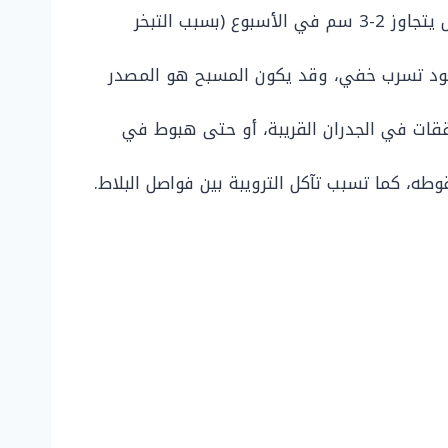
هل تضطر لإعادة ملء المسبح بوتيرة أسرع من المعتاد؟ إذا كان الانخفاض يتجاوز 2-3 سم في الأسبوع (بسبب التبخر
جود تسرب خفي، وقد يكون المسبح هو المصدر
قات في الجدران القريبة، أو حتى هبوط في
، كما تسبب تآكل الترويبة بين فواصل البلاط.