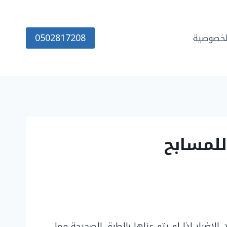
0502817208
خصوصية
 الاضرار اذا لم يتم عزلها بالطرق الصحيحة مما