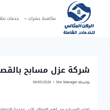
لتجاوز
لى
لمحتوى
مكافحة حشرات
خدمات نظا
شركة عزل مسابح بالقصيم 0502817208 العزل المائي ل
بواسطة
Site Manager
06/05/2026
تعتبر المسابح من اهم الاماكن التي تمنحنا الانتعاش