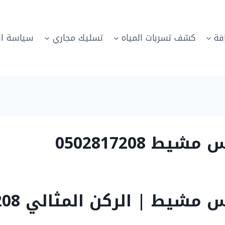
فة
كشف تسربات المياه
تسليك مجاري
سياسة ال
0502817208
 | الركن المثالي 0502817208