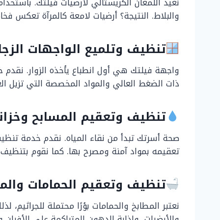
نعيد اللمعان الكريستالي لأرضيات فيلتك. باستخدا
والبلاط. النتيجة؟ أرضيات لامعة كالمرآة تعكس فخا
تنظيف وتلميع الواجهات الزجا
واجهة فيلتك هي أول انطباع يأخذه الزوار. نقدم خ
ذات الضغط العالي والمواد المخصصة التي تزيل الغبا
تنظيف وتعقيم المسابح وخزانا
صحة أسرتك تبدأ من نقاء المياه. نقدم خدمة تنظيف 
تعقيمه بمواد آمنة ومصرح بها. كما نقوم بتنظيف ا
تنظيف وتعقيم الحمامات والم
نعتبر المطابخ والحمامات بؤرًا محتملة للجراثيم،
والأرضيات، وإذابة الدهون المتراكمة على الأفرا