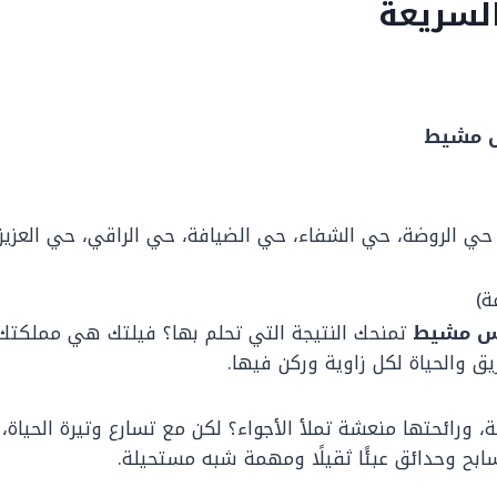
لسريعة
س مشيط
 الروضة، حي الشفاء، حي الضيافة، حي الراقي، حي العزيزي
يس مشيط
تمنحك النتيجة التي تحلم بها؟ فيلتك هي مملكت
يق والحياة لكل زاوية وركن فيها.
، ورائحتها منعشة تملأ الأجواء؟ لكن مع تسارع وتيرة الحياة
بح وحدائق عبئًا ثقيلًا ومهمة شبه مستحيلة.