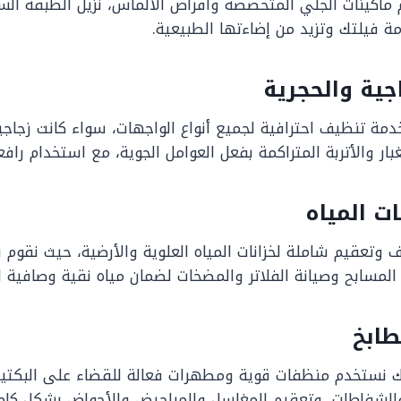
م ماكينات الجلي المتخصصة وأقراص الألماس، نزيل الطبقة الس
مة فيلتك وتزيد من إضاءتها الطبيعية.
جية والحجرية
دمة تنظيف احترافية لجميع أنواع الواجهات، سواء كانت زجاجي
ر والأتربة المتراكمة بفعل العوامل الجوية، مع استخدام رافع
ت المياه
وتعقيم شاملة لخزانات المياه العلوية والأرضية، حيث نقوم بت
لمسابح وصيانة الفلاتر والمضخات لضمان مياه نقية وصافية ل
طابخ
 لذلك نستخدم منظفات قوية ومطهرات فعالة للقضاء على البكتير
ن والشفاطات، وتعقيم المغاسل والمراحيض والأحواض بشكل كام