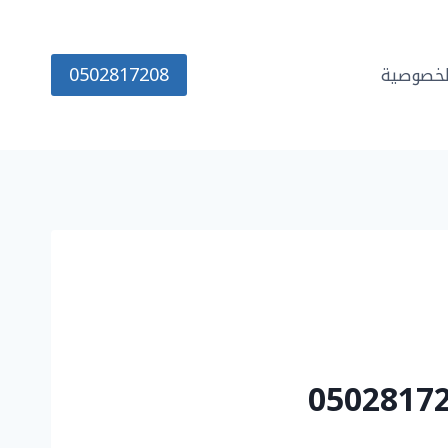
0502817208
خصوصية