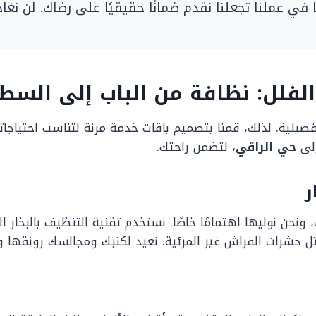
 في عملنا تجعلنا نقدم ضمانًا حقيقيًا على رضاك. لن نغاد
الفلل: نظافة من الباب إلى السط
صيلية. لذلك، قمنا بتصميم باقات خدمة مرنة لتناسب احتياجا
لى
حي الراقي
، لتضمن راحتك.
ر
حن نوليها اهتمامًا خاصًا. نستخدم تقنية التنظيف بالبخار 
 حشرات الفراش غير المرئية. نعيد لكنبك ومجالسك رونقها وأل