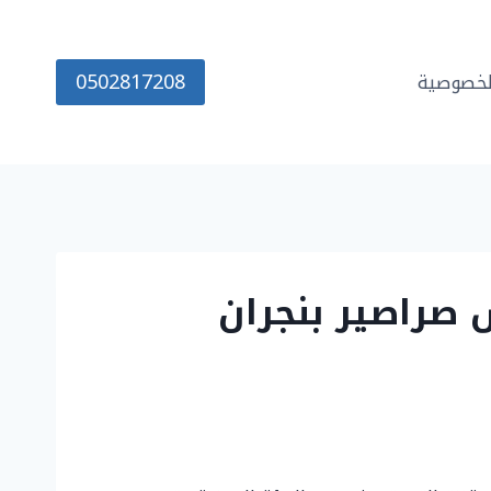
0502817208
خصوصية