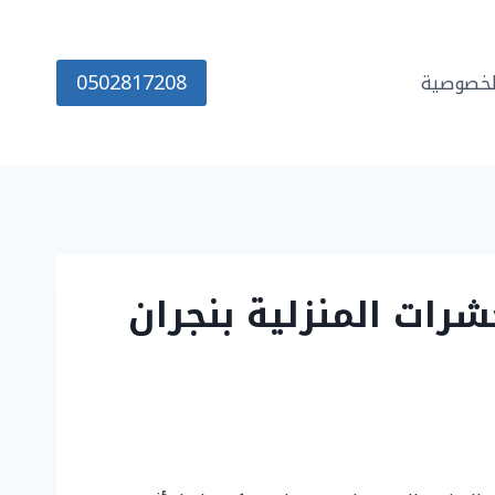
0502817208
خصوصية