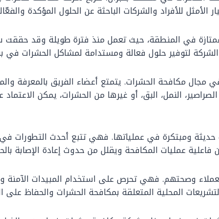
ر الأمثل للأفراد والشركات الباحثة عن الحلول المؤكدة والفعّا
ممتازة في المنطقة، حيث تعمل منذ فترة طويلة وقد حققت س
 الشركة لتوفير حلول فعالة ومستدامة لمشاكل الحشرات في بنج
ة في مجال مكافحة الحشرات. يتمتع أعضاء الفريق بالمعرفة والم
لصراصير، النمل، البق، أو غيرها من الحشرات، يمكن الاعتماد
ت حديثة ومبتكرة في عملياتها. فهي تتبع أحدث التطورات في
ن فاعلية عمليات المكافحة ويقلل من حدوث إعادة الإصابة بال
لعملاء وصحتهم. فهي تحرص على استخدام المبيدات الآمنة وال
والتشريعات المحلية المتعلقة بمكافحة الحشرات والحفاظ على الب