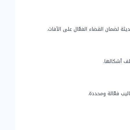
ة لضمان القضاء الفعّال على الآفات.
لف أشكالها.
يب فعّالة ومحددة.