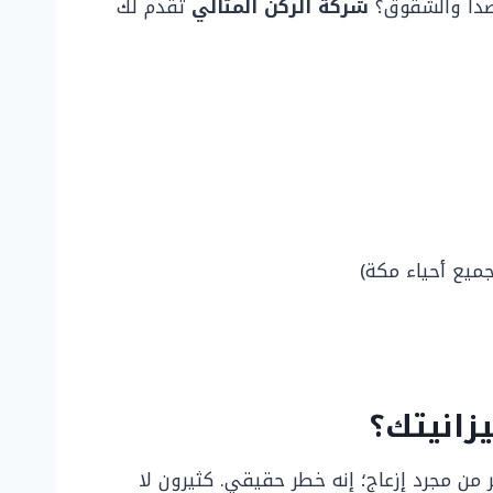
لصدأ والشقوق؟
شركة الركن المثالي
تقدم لك
ميع أحياء مكة)
زانيتك؟
 من مجرد إزعاج؛ إنه خطر حقيقي. كثيرون لا