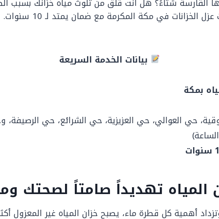
دتها القارسة شتاءً؟ هل أنت قلق من تلوث مياه خزانك بسبب ا
لخزانات في مكة المكرمة مع ضمان يمتد لـ 10 سنوات.
بيانات الخدمة السريعة
ياه بمكة
ية، حي العوالي، حي العزيزية، حي الشرائع، حي الرصيفة، وج
 المياه تهديداً صامتاً لصحتك ومي
زداد أهمية كل قطرة ماء، يصبح خزان المياه غير المعزول أكثر