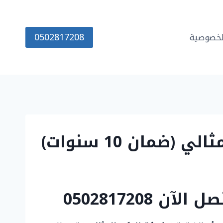
0502817208
خصوصية
 0502817208