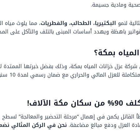
صحية ومادية جسيمة.
الية لنمو
البكتيريا، الطحالب، والفطريات
، مما يلوث مياه 
واتير باهظة ويهدد أساسات المبنى بالتلف والتآكل على المد
لمياه بمكة؟
الألمانية وا
الآلاف!
طأ القاتل يكمن في إهمال “مرحلة التحضير والمعالجة” لسطح 
ادة العزل ودفع مبالغ مضاعفة.
نحن في الركن المثالي نضم