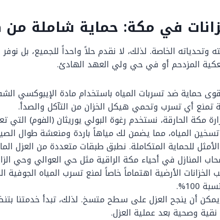
زانات في مكة: حماية شاملة من ك
 وتحدياته الخاصة. لذلك، لا نقدم حلاً واحداً للجميع، بل نو
عكية المزدحم أو في حي ولي العهد الهادئ.
وى حماية ضد تسربات المياه باستخدام مادة الإيبوكسي الشفا
 تمنع أي تسرب وتحمي هيكل الخزان من التآكل والصدأ.
ة مكة الحارقة، نستخدم رغوة البولي يوريثان (الفوم) التي ت
ن المياه، مما يضمن لك مياهاً باردة ومنعشة طوال الصيف
لأمثل للحماية المتكاملة. نطبق طبقات متعددة من العزل الم
حاب المنازل في أحياء مكة الراقية مثل حي العوالي وحي الزا
الخزانات الأرضية اهتماماً خاصاً لمنع تسرب المياه الجوفية 
100%.
يمكن أن ينجح العزل على سطح متسخ. لذلك، تبدأ خدمتنا بتنظ
نقية وصحية بعد عملية العزل.