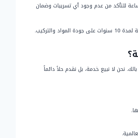
فاف المادة العازلة تماماً، نقوم بملء الخزان بالمياه ونتركه لمدة 24-48 ساعة للتأكد من عدم وجود أي تسريبات وضمان
والتركيب.
ة؟
ك. نحن لا نبيع خدمة، بل نقدم حلاً دائماً
ا.
المية.