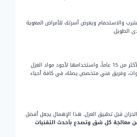
الشرب والاستحمام ويعرض أسرتك للأمراض المعوية
ى الطويل.
أفضل شركة عزل خزانات المياه بمكة، وذلك بفضل خبرتها الممتدة لأكثر من 15 عاماً، واستخدامها لأجود مواد العزل
لأمريكية المعتمدة. توفر الشركة حلولاً متكاملة للعزل المائي والحراري مع ضمان رسمي لمدة 10 سنوات، وفريق فني متخصص يصلك في كافة أحياء
الخزان قبل تطبيق العزل. هذا الإهمال يجعل أفضل
ن معالجة كل شق وتصدع بأحدث التقنيات