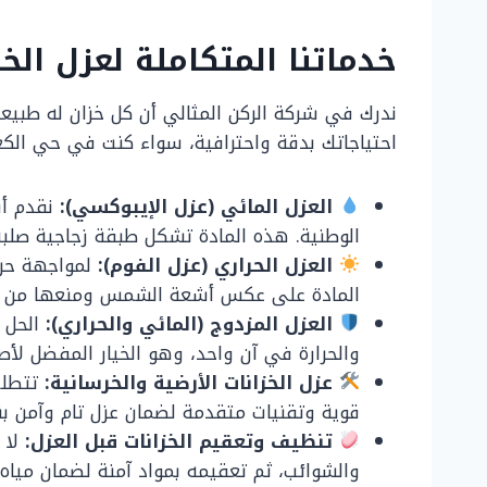
خدماتنا المتكاملة لعزل الخ
ندرك في شركة الركن المثالي أن كل خزان له طبيعته
احتياجاتك بدقة واحترافية، سواء كنت في حي الك
العزل المائي (عزل الإيبوكسي):
نقدم أق
الوطنية. هذه المادة تشكل طبقة زجاجية صلبة
العزل الحراري (عزل الفوم):
لمواجهة حرار
المادة على عكس أشعة الشمس ومنعها من تسخي
العزل المزدوج (المائي والحراري):
الحل ا
والحرارة في آن واحد، وهو الخيار المفضل لأص
عزل الخزانات الأرضية والخرسانية:
تتطلب 
قوية وتقنيات متقدمة لضمان عزل تام وآمن بنسبة 
تنظيف وتعقيم الخزانات قبل العزل:
لا 
والشوائب، ثم تعقيمه بمواد آمنة لضمان مياه 