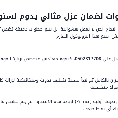
نجاح. نحن لا نعمل بعشوائية، بل نتبع خطوات دقيقة تضمن تح
، يتبع هذا البروتوكول الصارم:
ميل على
0502817208
، فيقوم مهندس متخصص بزيارة الموقع ل
زان بالكامل ثم نبدأ عملية تنظيف يدوية وميكانيكية لإزالة ك
مواد متخصصة.
يتم تطبيق طبقة أولية (Primer) لزيادة قوة الالتصاق، ث
رك أي نقاط ضعف.